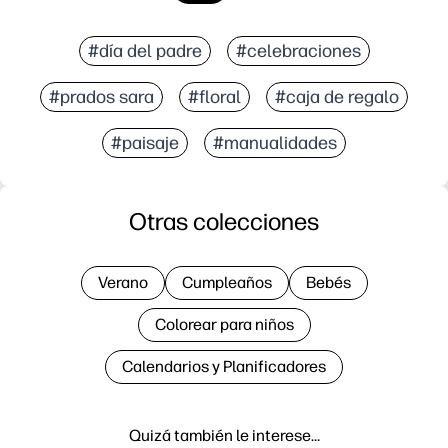
#día del padre
#celebraciones
#prados sara
#floral
#caja de regalo
#paisaje
#manualidades
Otras colecciones
Verano
Cumpleaños
Bebés
Colorear para niños
Calendarios y Planificadores
Quizá también le interese…