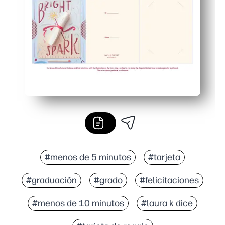
El diseño lúdico con temática de graduación enmarca la t
#menos de 5 minutos
#tarjeta
#graduación
#grado
#felicitaciones
#menos de 10 minutos
#laura k dice