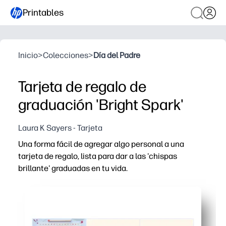
Printables
Inicio
>
Colecciones
>
Día del Padre
Tarjeta de regalo de
graduación 'Bright Spark'
Laura K Sayers - Tarjeta
Una forma fácil de agregar algo personal a una
tarjeta de regalo, lista para dar a las 'chispas
brillante' graduadas en tu vida.
Por qué funciona:
Imprima, corte y ensamble en minutos, sin preparación má
Eleva cualquier tarjeta de regalo en un recuerdo - agr
Perfecto para celebraciones en el hogar o en el aula: at