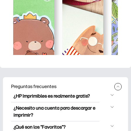
Preguntas frecuentes
¿HP Imprimibles es realmente gratis?
HP Printables ofrece más de 2.500
¿Necesito una cuenta para descargar e
imprimibles gratuitos para descargar e
imprimir?
imprimir. Explora páginas para colorear
Puede explorar e imprimir sin crear una
populares, hojas de trabajo de
¿Qué son los “Favoritos”?