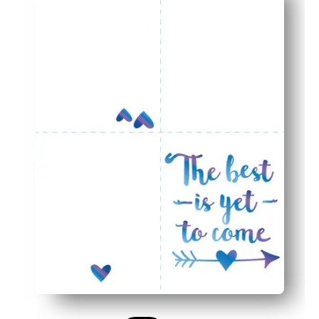
Los llamativos gráficos de graduación aumentan el facto
Diseñado para papel estándar de impresora doméstica: fá