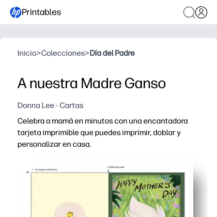
Printables
Inicio
>
Colecciones
>
Día del Padre
A nuestra Madre Ganso
Donna Lee - Cartas
Celebra a mamá en minutos con una encantadora
tarjeta imprimible que puedes imprimir, doblar y
personalizar en casa.
Por qué funciona:
Simplicidad sin preparación: imprima en papel estándar
Compromiso impulsado por niños: su hijo puede agregar 
Práctico y flexible: perfecto para el Día de la Madre, 
Resultados profesionales en casa: las ilustraciones ní