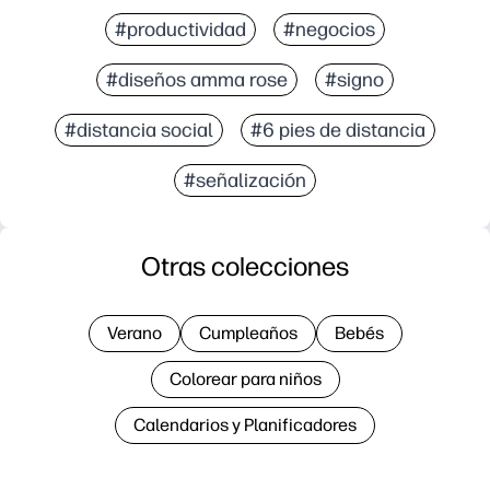
#productividad
#negocios
#diseños amma rose
#signo
#distancia social
#6 pies de distancia
#señalización
Otras colecciones
Verano
Cumpleaños
Bebés
Colorear para niños
Calendarios y Planificadores