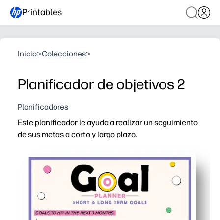
Printables
Inicio
>
Colecciones
>
Planificador de objetivos 2
Planificadores
Este planificador le ayuda a realizar un seguimiento
de sus metas a corto y largo plazo.
Por qué funciona:
Simplicidad para imprimir y llevar: no se necesita prepa
Divida los grandes objetivos en pasos que se puedan re
Seguimiento visual del progreso: marque tareas para g
Flexible para el hogar o el aula: ideal para hábitos de 