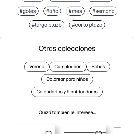
#goles
#año
#mes
#semana
#largo plazo
#corto plazo
Otras colecciones
Verano
Cumpleaños
Bebés
Colorear para niños
Calendarios y Planificadores
Quizá también le interese…