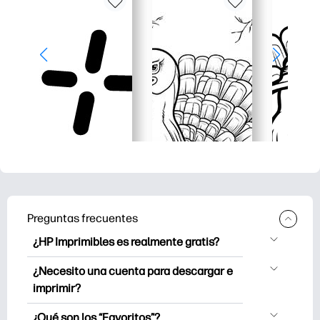
Preguntas frecuentes
¿HP Imprimibles es realmente gratis?
HP Printables ofrece más de 2.500
¿Necesito una cuenta para descargar e
imprimibles gratuitos para descargar e
imprimir?
imprimir. Explora páginas para colorear
Puede explorar e imprimir sin crear una
populares, hojas de trabajo de
¿Qué son los “Favoritos”?