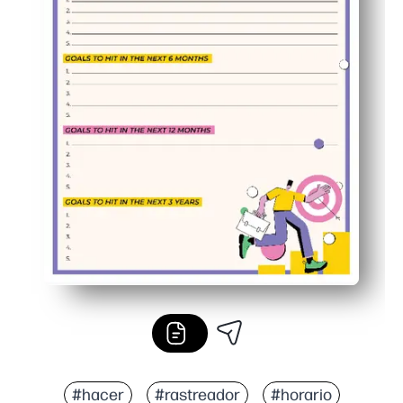
#hacer
#rastreador
#horario