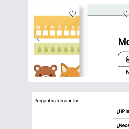
Preguntas frecuentes
¿HP I
HP Pri
¿Nece
Explor