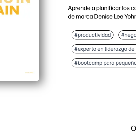
Aprende a planificar los c
de marca Denise Lee Yohn
#productividad
#nego
#experto en liderazgo de
#bootcamp para pequeñ
O