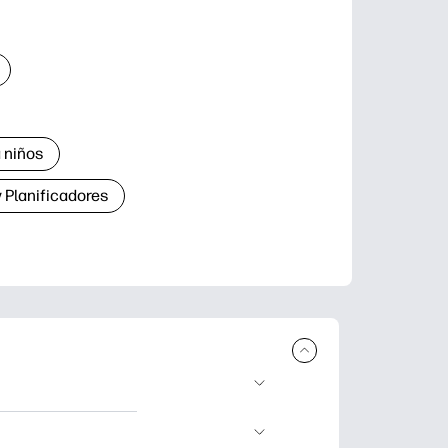
 niños
 Planificadores
ar e imprimir.
aje divertidas,