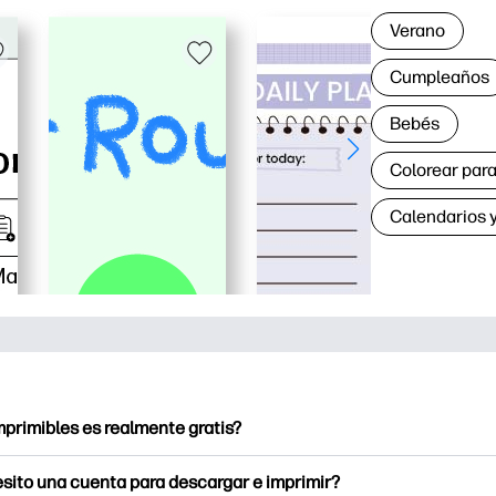
Verano
Cumpleaños
Bebés
Colorear para
Calendarios y
mprimibles es realmente gratis?
ntables ofrece más de 2.500 imprimibles gratuitos para descarg
sito una cuenta para descargar e imprimir?
a páginas para colorear populares, hojas de trabajo de aprendiz