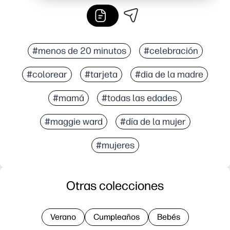
#menos de 20 minutos
#celebración
#colorear
#tarjeta
#dia de la madre
#mamá
#todas las edades
#maggie ward
#día de la mujer
#mujeres
Otras colecciones
Verano
Cumpleaños
Bebés