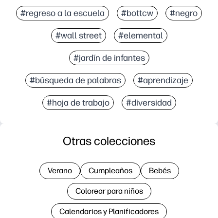
#regreso a la escuela
#bottcw
#negro
#wall street
#elemental
#jardín de infantes
#búsqueda de palabras
#aprendizaje
#hoja de trabajo
#diversidad
Otras colecciones
Verano
Cumpleaños
Bebés
Colorear para niños
Calendarios y Planificadores