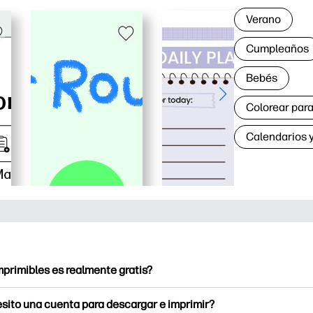
Verano
Cumpleaños
Bebés
Colorear para
Calendarios y
mprimibles es realmente gratis?
ntables ofrece más de 2.500 imprimibles gratuitos para descarg
sito una cuenta para descargar e imprimir?
a páginas para colorear populares, hojas de trabajo de aprendiz