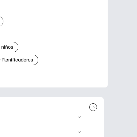
 niños
 Planificadores
ar e imprimir.
aje divertidas,