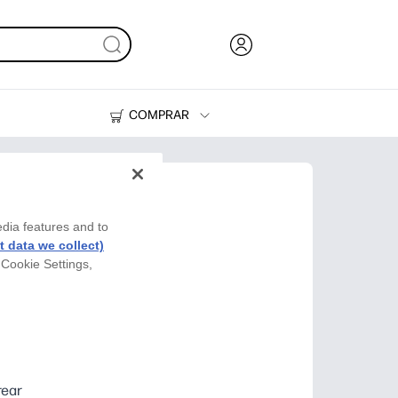
COMPRAR
Tinta, tóner y papel
Impresoras
edia features and to
 data we collect)
 Cookie Settings,
sas
rear