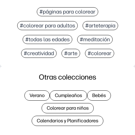
#páginas para colorear
#colorear para adultos
#arteterapia
#todas las edades
#meditación
#creatividad
#arte
#colorear
Otras colecciones
Verano
Cumpleaños
Bebés
Colorear para niños
Calendarios y Planificadores