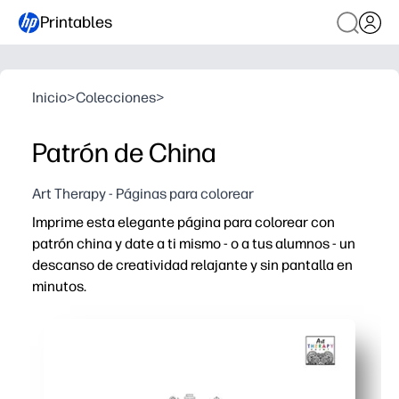
Printables
Inicio
>
Colecciones
>
Patrón de China
Art Therapy - Páginas para colorear
Imprime esta elegante página para colorear con
patrón china y date a ti mismo - o a tus alumnos - un
descanso de creatividad relajante y sin pantalla en
minutos.
Por qué funciona:
Sin preparación, solo imprima y coloree con crayones, 
Detalle calmante: los motivos repetidos promueven la ate
Apto para el aula y el hogar - perfecto para descansos 