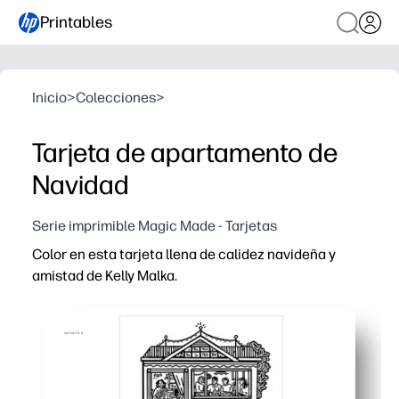
Printables
Inicio
>
Colecciones
>
Tarjeta de apartamento de
Navidad
Serie imprimible Magic Made - Tarjetas
Color en esta tarjeta llena de calidez navideña y
amistad de Kelly Malka.
Por qué funciona:
Imprima, coloree y pliegue en minutos: sin preparación 
Mantiene a los niños felizmente comprometidos mientr
Crea una tarjeta sincera y única que puedes regalar o e
Funciona con papel de carta estándar y cualquier impre