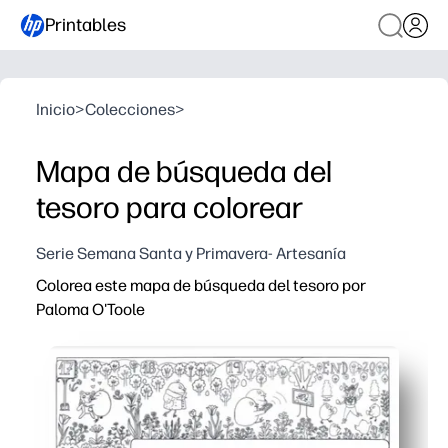
Printables
Inicio
>
Colecciones
>
Mapa de búsqueda del
tesoro para colorear
Serie Semana Santa y Primavera- Artesanía
Colorea este mapa de búsqueda del tesoro por
Paloma O'Toole
Por qué funciona:
Diversión de impresión y uso que combina colores con u
Desarrolla el enfoque, la resolución de problemas y las 
Se adapta al hogar, el aula o el uso sobre la marcha, pe
Fácil de diferenciar: agregue desafíos de tiempo, juegue