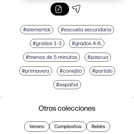
#elemental
#escuela secundaria
#grados 1-3
#grados 4-6,
#menos de 5 minutos
#pascua
#primavera
#conejito
#partido
#español
Otras colecciones
Verano
Cumpleaños
Bebés