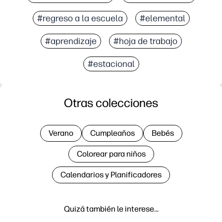
#regreso a la escuela
#elemental
#aprendizaje
#hoja de trabajo
#estacional
Otras colecciones
Verano
Cumpleaños
Bebés
Colorear para niños
Calendarios y Planificadores
Quizá también le interese…