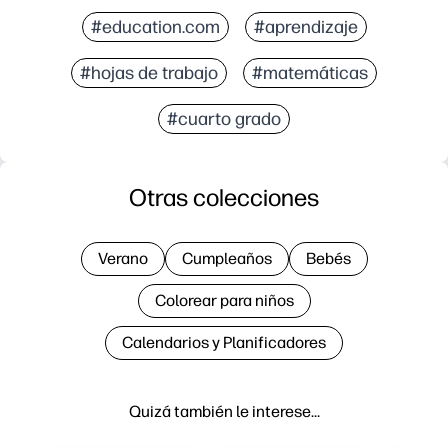
#education.com
#aprendizaje
#hojas de trabajo
#matemáticas
#cuarto grado
Otras colecciones
Verano
Cumpleaños
Bebés
Colorear para niños
Calendarios y Planificadores
Quizá también le interese…