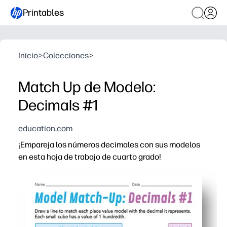
Printables
Inicio
>
Colecciones
>
Match Up de Modelo:
Decimals #1
education.com
¡Empareja los números decimales con sus modelos
en esta hoja de trabajo de cuarto grado!
Por qué funciona:
Ayudas a los estudiantes a conectar décimas y centési
Ahorras tiempo con una página de impresión y uso, perf
Puede diferenciarse fácilmente: utilícelo para la prác
Aumenta la conversación matemática y la confianza a m