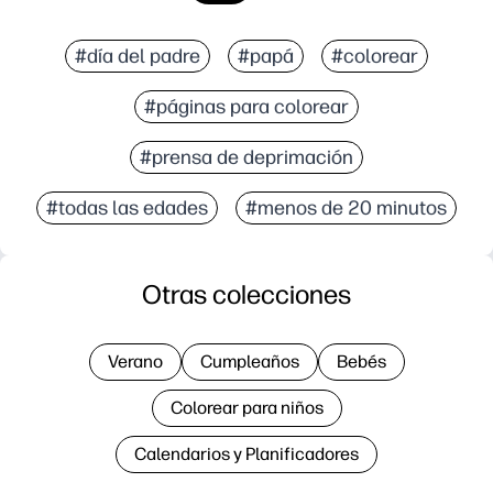
#día del padre
#papá
#colorear
#páginas para colorear
#prensa de deprimación
#todas las edades
#menos de 20 minutos
Otras colecciones
Verano
Cumpleaños
Bebés
Colorear para niños
Calendarios y Planificadores