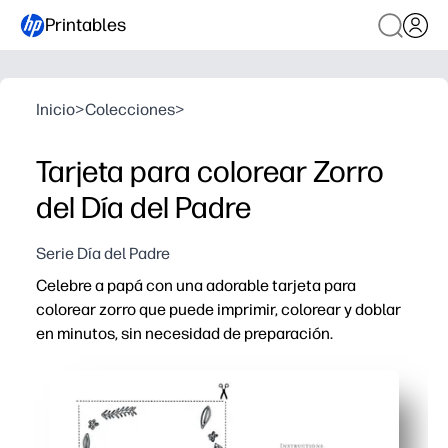
Printables
Inicio
>
Colecciones
>
Tarjeta para colorear Zorro
del Día del Padre
Serie Día del Padre
Celebre a papá con una adorable tarjeta para
colorear zorro que puede imprimir, colorear y doblar
en minutos, sin necesidad de preparación.
Por qué funciona:
Una actividad rápida de impresión y uso, perfecta para s
Contrata a los niños con obras de arte audaces y amiga
Puedes personalizar el interior con mensajes o dibujos 