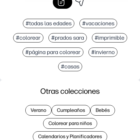
#todas las edades
#vacaciones
#colorear
#prados sara
#imprimible
#página para colorear
#invierno
#casas
Otras colecciones
Verano
Cumpleaños
Bebés
Colorear para niños
Calendarios y Planificadores