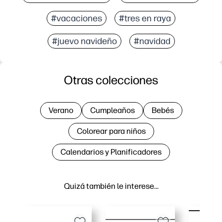
#vacaciones
#tres en raya
#juevo navideño
#navidad
Otras colecciones
Verano
Cumpleaños
Bebés
Colorear para niños
Calendarios y Planificadores
Quizá también le interese…