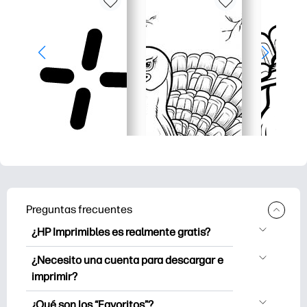
Preguntas frecuentes
¿HP Imprimibles es realmente gratis?
HP Printables ofrece más de 2.500
¿Necesito una cuenta para descargar e
imprimibles gratuitos para descargar e
imprimir?
imprimir. Explora páginas para colorear
Puede explorar e imprimir sin crear una
populares, hojas de trabajo de
¿Qué son los “Favoritos”?