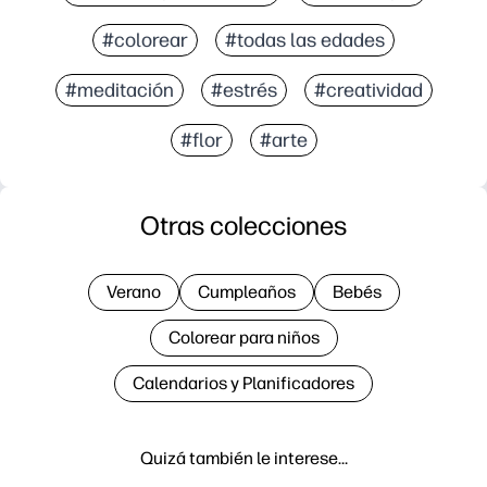
#colorear
#todas las edades
#meditación
#estrés
#creatividad
#flor
#arte
Otras colecciones
Verano
Cumpleaños
Bebés
Colorear para niños
Calendarios y Planificadores
Quizá también le interese…