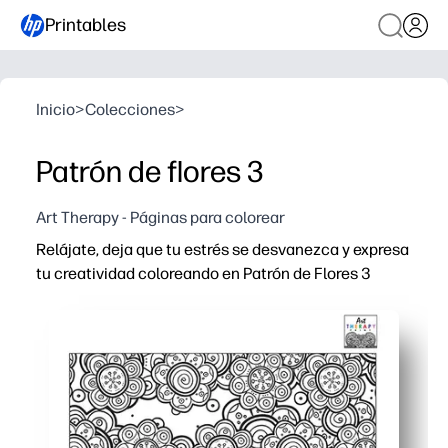
Printables
Inicio
>
Colecciones
>
Patrón de flores 3
Art Therapy - Páginas para colorear
Relájate, deja que tu estrés se desvanezca y expresa
tu creatividad coloreando en Patrón de Flores 3
Por qué funciona:
Simplicidad de impresión y uso: sin preparación, solo a
Mantiene las manos ocupadas y la mente concentrada: la
Flexible para cualquier edad y herramienta: use crayone
Reimprima según sea necesario: haga múltiples copias 