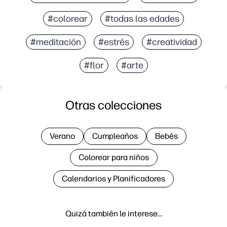
#colorear
#todas las edades
#meditación
#estrés
#creatividad
#flor
#arte
Otras colecciones
Verano
Cumpleaños
Bebés
Colorear para niños
Calendarios y Planificadores
Quizá también le interese…