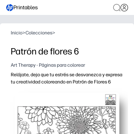
Printables
Inicio
>
Colecciones
>
Patrón de flores 6
Art Therapy - Páginas para colorear
Relájate, deja que tu estrés se desvanezca y expresa
tu creatividad coloreando en Patrón de Flores 6
Por qué funciona:
Puedes imprimir en minutos, sin preparación, solo toma
El detallado diseño floral te ayuda a reducir la velocida
Puede usarlo en casa, en las aulas o con grupos, perfec
Puedes imprimir extras para probar nuevas paletas de co