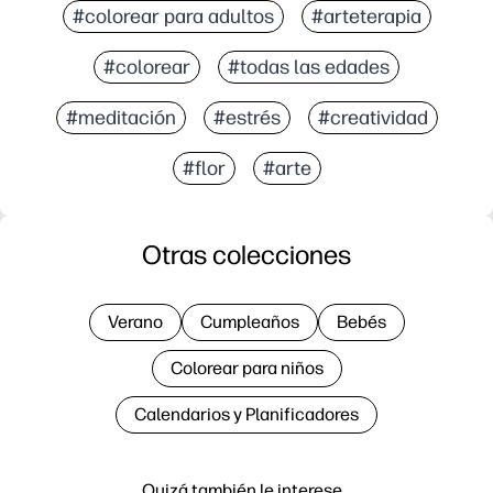
#colorear para adultos
#arteterapia
#colorear
#todas las edades
#meditación
#estrés
#creatividad
#flor
#arte
Otras colecciones
Verano
Cumpleaños
Bebés
Colorear para niños
Calendarios y Planificadores
Quizá también le interese…