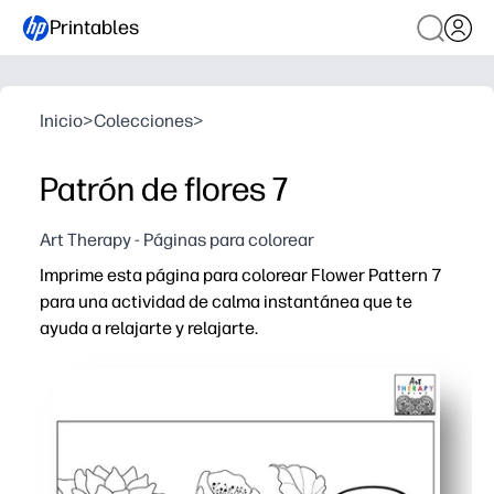
Printables
Inicio
>
Colecciones
>
Patrón de flores 7
Art Therapy - Páginas para colorear
Imprime esta página para colorear Flower Pattern 7
para una actividad de calma instantánea que te
ayuda a relajarte y relajarte.
Por qué funciona:
Cero preparación: solo imprima y coloree para descanso
Los atractivos detalles florales mantienen las manos oc
Desarrolla habilidades: control motor fino, planificación
Versátil en casa o en la escuela: use crayones, marcado