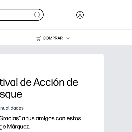
COMPRAR
Tinta, tóner y papel
Impresoras
tival de Acción de
osque
anualidades
 Gracias” a tus amigos con estos
dge Márquez.