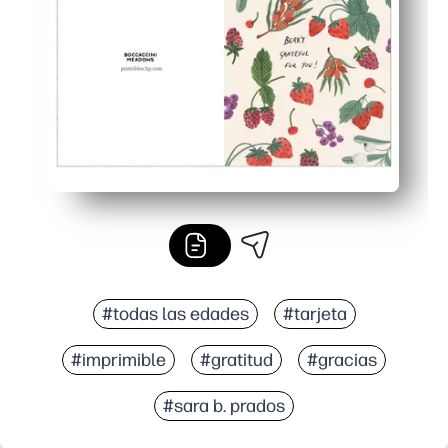
Fácil de personalizar: mucho espacio en el interior pa
#todas las edades
#tarjeta
#imprimible
#gratitud
#gracias
#sara b. prados