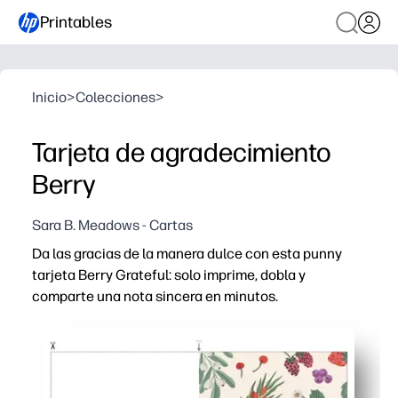
Printables
Inicio
>
Colecciones
>
Tarjeta de agradecimiento
Berry
Sara B. Meadows - Cartas
Da las gracias de la manera dulce con esta punny
tarjeta Berry Grateful: solo imprime, dobla y
comparte una nota sincera en minutos.
Por qué funciona:
Comodidad de preparación cero: imprima en casa, plieg
Compromiso aprobado por los niños: el divertido arte de
Versátil para cualquier ocasión: ideal para profesores