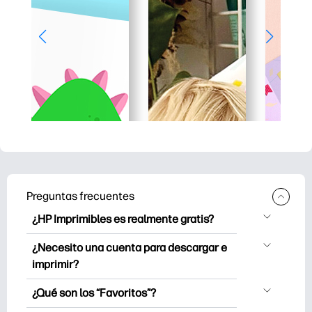
Preguntas frecuentes
¿HP Imprimibles es realmente gratis?
HP Printables ofrece más de 2.500
¿Necesito una cuenta para descargar e
imprimibles gratuitos para descargar e
imprimir?
imprimir. Explora páginas para colorear
Puede explorar e imprimir sin crear una
populares, hojas de trabajo de
¿Qué son los “Favoritos”?
cuenta. Pero iniciar sesión te ayuda a
aprendizaje divertidas, manualidades y