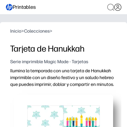
Printables
Inicio
>
Colecciones
>
Tarjeta de Hanukkah
Serie imprimible Magic Made - Tarjetas
Ilumina la temporada con una tarjeta de Hanukkah
imprimible con un diseño festivo y un saludo hebreo
que puedes imprimir, doblar y compartir en minutos.
Por qué funciona:
Comodidad para imprimir y usar: simplemente pulse impri
Significativo y personal: agregue su propio mensaje par
Actividad para niños: una forma rápida y sencilla para 
Uso compartido versátil: perfecto para sobres, envíos 