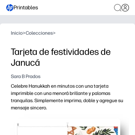
Printables
Inicio
>
Colecciones
>
Tarjeta de festividades de
Janucá
Sara B Prados
Celebre Hanukkah en minutos con una tarjeta
imprimible con una menorá brillante y palomas
tranquilas. Simplemente imprima, doble y agregue su
mensaje sincero.
Por qué funciona:
Comodidad sin preparación: imprima en casa en papel nor
Amigable para los niños y significativo: invite a los niñ