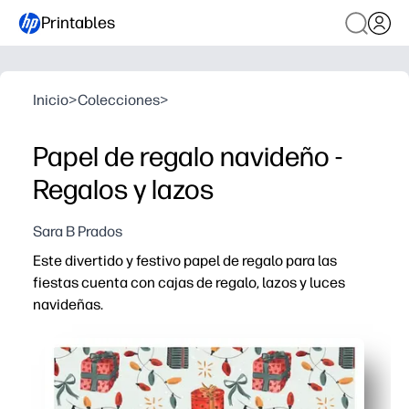
Printables
Inicio
>
Colecciones
>
Papel de regalo navideño -
Regalos y lazos
Sara B Prados
Este divertido y festivo papel de regalo para las
fiestas cuenta con cajas de regalo, lazos y luces
navideñas.
Por qué funciona:
Puede imprimir en casa en minutos: envoltura instantán
Tamaño flexible: imprima hojas adicionales y báscula 
El arte brillante y alegre hace que cada regalo se vea refl