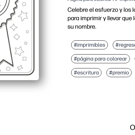
Celebre el esfuerzo y los 
para imprimir y llevar que 
su nombre.
Por qué funciona:
Listo en segundos: sol
#imprimibles
#regres
Aumenta la motivación: 
#página para colorear
Uso flexible: puede rec
Baja tinta, página única:
#escritura
#premio
O