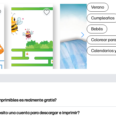
Verano
Cumpleaños
Bebés
Colorear para
Calendarios y
mprimibles es realmente gratis?
ntables ofrece más de 2.500 imprimibles gratuitos para descarg
sito una cuenta para descargar e imprimir?
a páginas para colorear populares, hojas de trabajo de aprendiz