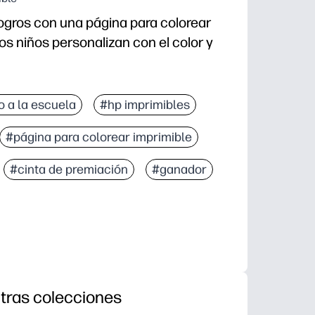
logros con una página para colorear
los niños personalizan con el color y
o imprimes, desmayas y enciendes sonrisas instantá
o a la escuela
#hp imprimibles
los niños la ganan, la colorean y orgullosamente te 
#página para colorear imprimible
ompensar las ganancias en el aula, las metas de lect
 ahorra tinta y la publica en casilleros o tableros.
#cinta de premiación
#ganador
tras colecciones