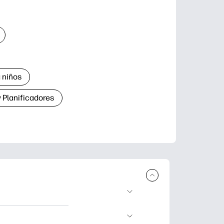
 niños
 Planificadores
ar e imprimir.
aje divertidas,