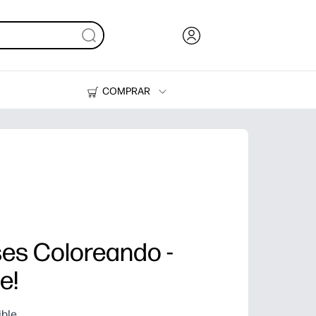
COMPRAR
Tinta, tóner y papel
Impresoras
ses Coloreando -
e!
ible