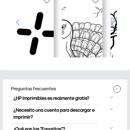
Preguntas frecuentes
¿HP Imprimibles es realmente gratis?
HP Printables ofrece más de 2.500
¿Necesito una cuenta para descargar e
imprimibles gratuitos para descargar e
imprimir?
imprimir. Explora páginas para colorear
Puede explorar e imprimir sin crear una
populares, hojas de trabajo de
¿Qué son los “Favoritos”?