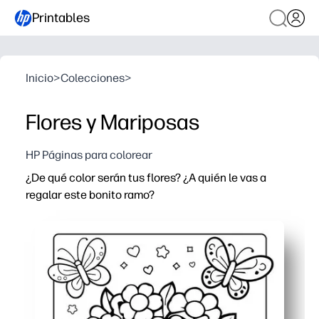
Printables
Inicio
>
Colecciones
>
Flores y Mariposas
HP Páginas para colorear
¿De qué color serán tus flores? ¿A quién le vas a
regalar este bonito ramo?
Por qué funciona:
Comodidad de impresión y uso: solo imprime y coloree pa
Desarrolla la creatividad y las habilidades motoras fin
Úsalo para el Día de la Madre, cumpleaños o cualquier 
Apto para maestros: rápido de distribuir, sin desorden y