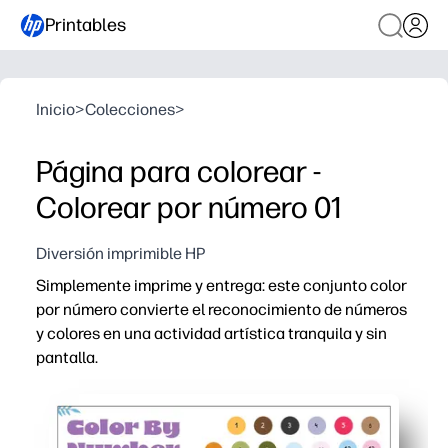
Printables
Inicio
>
Colecciones
>
Página para colorear -
Colorear por número 01
Diversión imprimible HP
Simplemente imprime y entrega: este conjunto color
por número convierte el reconocimiento de números
y colores en una actividad artística tranquila y sin
pantalla.
Por qué funciona:
Cero preparación: imprima una página y vaya a trabajar
Desarrolla habilidades clave: reconocimiento de número