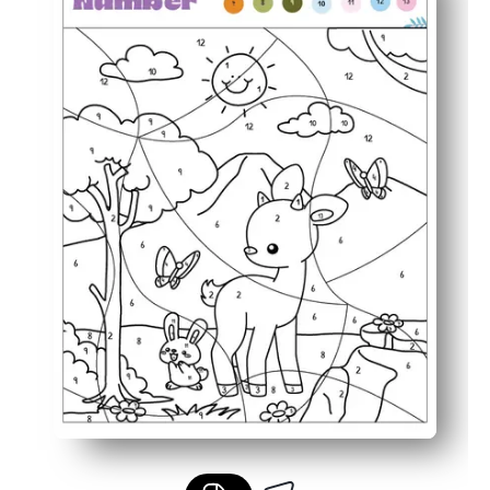
Amigable con la motricidad fina: colorear dentro de las
Revelación motivadora: los niños se mantienen comprome