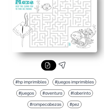
Fortalece el control de la motricidad fina y el agarre del
Perfecto en cualquier lugar: hogar, clase, centros, final
#hp imprimibles
#juegos imprimibles
#juegos
#aventura
#laberinto
#rompecabezas
#pez