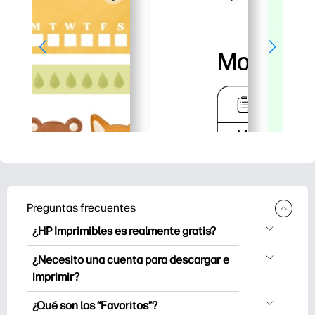
Preguntas frecuentes
¿HP Imprimibles es realmente gratis?
HP Printables ofrece más de 2.500
¿Necesito una cuenta para descargar e
imprimibles gratuitos para descargar e
imprimir?
imprimir. Explora páginas para colorear
Puede explorar e imprimir sin crear una
populares, hojas de trabajo de
¿Qué son los “Favoritos”?