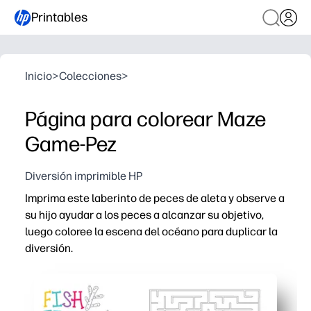
Printables
Inicio
>
Colecciones
>
Página para colorear Maze
Game-Pez
Diversión imprimible HP
Imprima este laberinto de peces de aleta y observe a
su hijo ayudar a los peces a alcanzar su objetivo,
luego coloree la escena del océano para duplicar la
diversión.
Por qué funciona:
Imprenta y reproduce sin preparación: toma un lápiz o un
Aumenta la resolución de problemas y la perseverancia