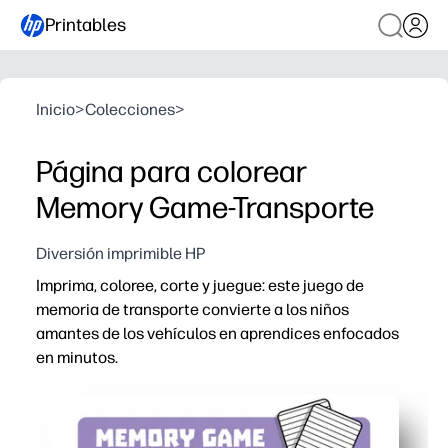
Printables
Inicio
>
Colecciones
>
Página para colorear
Memory Game-Transporte
Diversión imprimible HP
Imprima, coloree, corte y juegue: este juego de
memoria de transporte convierte a los niños
amantes de los vehículos en aprendices enfocados
en minutos.
Por qué funciona:
Comodidad sin preparación: imprima en casa, deje que lo
Desarrolla habilidades reales: fortalece la memoria visua