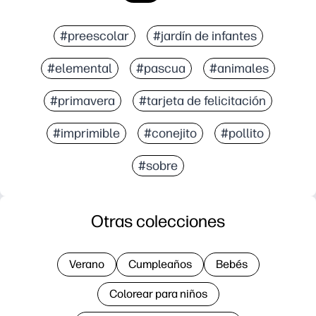
#preescolar
#jardín de infantes
#elemental
#pascua
#animales
#primavera
#tarjeta de felicitación
#imprimible
#conejito
#pollito
#sobre
Otras colecciones
Verano
Cumpleaños
Bebés
Colorear para niños