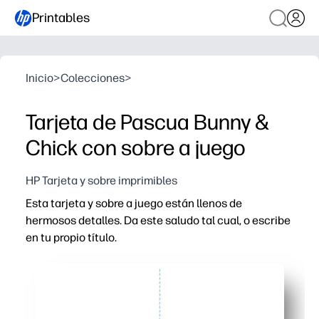
Printables
Inicio
>
Colecciones
>
Tarjeta de Pascua Bunny &
Chick con sobre a juego
HP Tarjeta y sobre imprimibles
Esta tarjeta y sobre a juego están llenos de
hermosos detalles. Da este saludo tal cual, o escribe
en tu propio título.
Por qué funciona:
Imprenta y listo para llevar: solo tienes que cortar, dob
El sobre a juego mantiene todo coordinado y listo para 
Un área de título en blanco le permite personalizar par