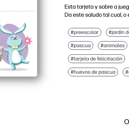
Esta tarjeta y sobre a jue
Da este saludo tal cual, o 
Por qué funciona:
Puede imprimir, plegar 
#preescolar
#jardín d
El sobre coordinado hace
#pascua
#animales
Un área de título en bl
Las divertidas ilustrac
#tarjeta de felicitación
#huevos de pascua
#
O