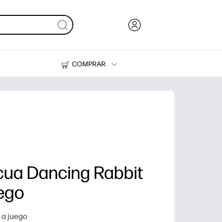
COMPRAR
Tinta, tóner y papel
Impresoras
scua Dancing Rabbit
uego
 a juego