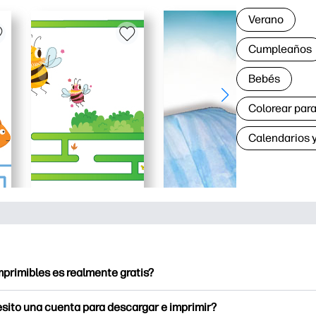
Verano
Cumpleaños
Bebés
Colorear para
Calendarios y
mprimibles es realmente gratis?
ntables ofrece más de 2.500 imprimibles gratuitos para descarg
sito una cuenta para descargar e imprimir?
a páginas para colorear populares, hojas de trabajo de aprendiz