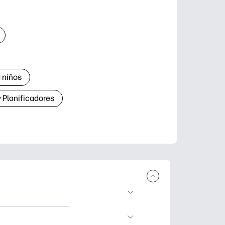
 niños
 Planificadores
ar e imprimir.
aje divertidas,