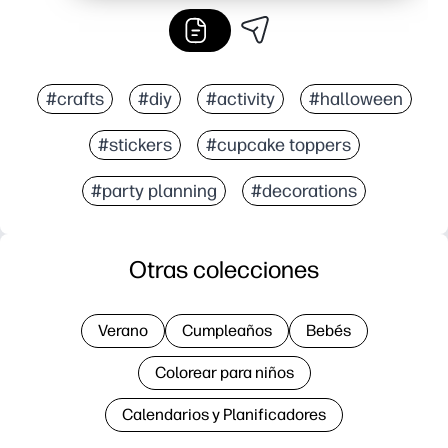
#crafts
#diy
#activity
#halloween
#stickers
#cupcake toppers
#party planning
#decorations
Otras colecciones
Verano
Cumpleaños
Bebés
Colorear para niños
Calendarios y Planificadores