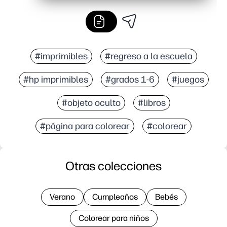
#imprimibles
#regreso a la escuela
#hp imprimibles
#grados 1-6
#juegos
#objeto oculto
#libros
#página para colorear
#colorear
Otras colecciones
Verano
Cumpleaños
Bebés
Colorear para niños