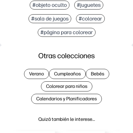
#objeto oculto
#juguetes
#sala de juegos
#colorear
#página para colorear
Otras colecciones
Verano
Cumpleaños
Bebés
Colorear para niños
Calendarios y Planificadores
Quizá también le interese…