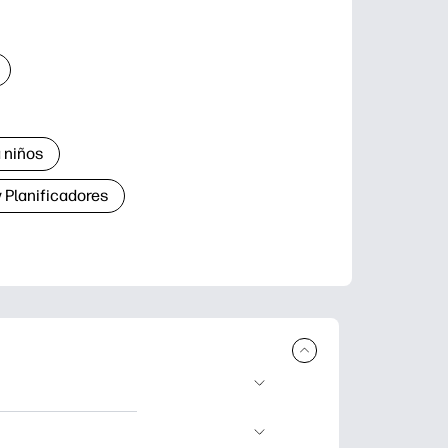
 niños
 Planificadores
ar e imprimir.
aje divertidas,