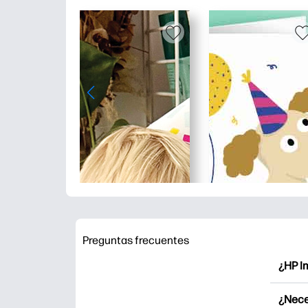
Preguntas frecuentes
¿HP I
HP Pri
¿Nece
Explor