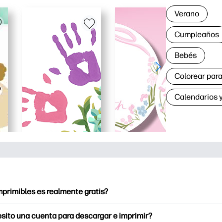
Verano
Cumpleaños
Bebés
Colorear para
Calendarios y
mprimibles es realmente gratis?
ntables ofrece más de 2.500 imprimibles gratuitos para descarg
sito una cuenta para descargar e imprimir?
a páginas para colorear populares, hojas de trabajo de aprendiz