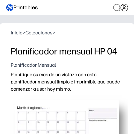
Printables
Inicio
>
Colecciones
>
Planificador mensual HP 04
Planificador Mensual
Planifique su mes de un vistazo con este
planificador mensual limpio e imprimible que puede
comenzar a usar hoy mismo.
Por qué funciona:
Listo en minutos: solo imprime, pinta y planifica para la e
Obtienes cajas grandes para citas, tareas, comidas y re
Fácil de compartir: publique en el refrigerador, deslice
Flexible y reutilizable: imprima una página nueva cada m