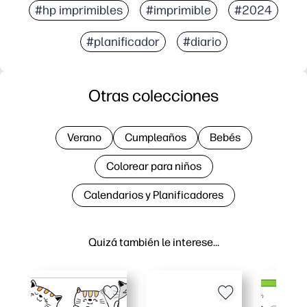
#hp imprimibles
#imprimible
#2024
#planificador
#diario
Otras colecciones
Verano
Cumpleaños
Bebés
Colorear para niños
Calendarios y Planificadores
Quizá también le interese…