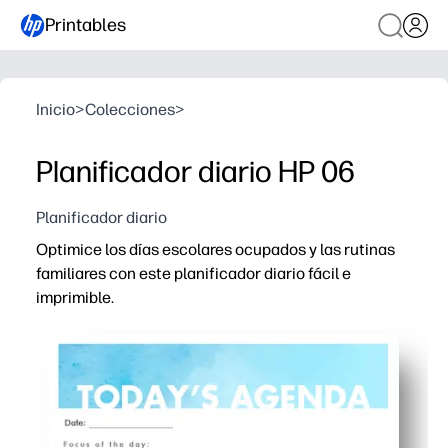
Printables
Inicio
>
Colecciones
>
Planificador diario HP 06
Planificador diario
Optimice los días escolares ocupados y las rutinas
familiares con este planificador diario fácil e
imprimible.
Por qué funciona:
Comodidad de impresión y uso: sin configuración, perfect
Las secciones claras para el cronograma, las prioridade
Las casillas de verificación para niños fomentan la ind
El diseño flexible se adapta a las lecciones, tareas, co