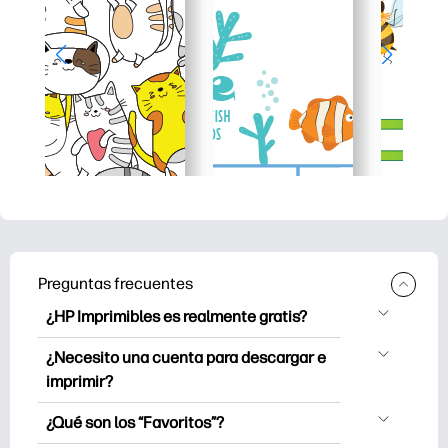
Preguntas frecuentes
¿HP Imprimibles es realmente gratis?
HP Printables ofrece más de 2.500
¿Necesito una cuenta para descargar e
imprimibles gratuitos para descargar e
imprimir?
imprimir. Explora páginas para colorear
Puede explorar e imprimir sin crear una
populares, hojas de trabajo de
¿Qué son los “Favoritos”?
cuenta. Pero iniciar sesión te ayuda a
aprendizaje divertidas, manualidades y