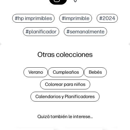
#hp imprimibles
#imprimible
#2024
#planificador
#semanalmente
Otras colecciones
Verano
Cumpleaños
Bebés
Colorear para niños
Calendarios y Planificadores
Quizá también le interese…