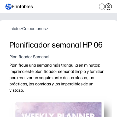
Printables
Inicio
>
Colecciones
>
Planificador semanal HP 06
Planificador Semanal
Planifique una semana más tranquila en minutos:
imprima este planificador semanal limpio y familiar
para realizar un seguimiento de las clases, las
prácticas, las comidas y los imperdibles de un
vistazo.
Por qué funciona:
El diseño de impresión y uso ahorra tiempo de configu
Las columnas de un vistazo mantienen a toda la familia o