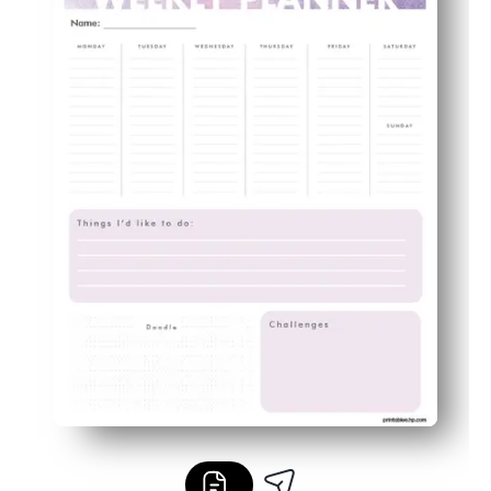
Espacios amigables para los niños para tareas y notas 
sin fecha y reutilizable: laminado para borrado en seco,