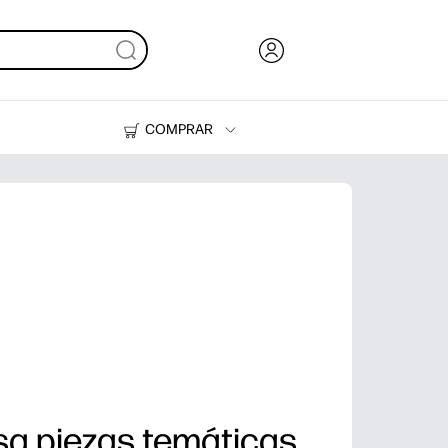
COMPRAR
Tinta, tóner y papel
Impresoras
a piezas temáticas