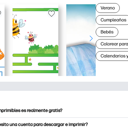
Verano
Cumpleaños
Bebés
Colorear para
Calendarios y
mprimibles es realmente gratis?
ntables ofrece más de 2.500 imprimibles gratuitos para descarg
sito una cuenta para descargar e imprimir?
a páginas para colorear populares, hojas de trabajo de aprendiz