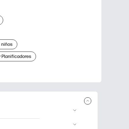
 niños
 Planificadores
ar e imprimir.
aje divertidas,