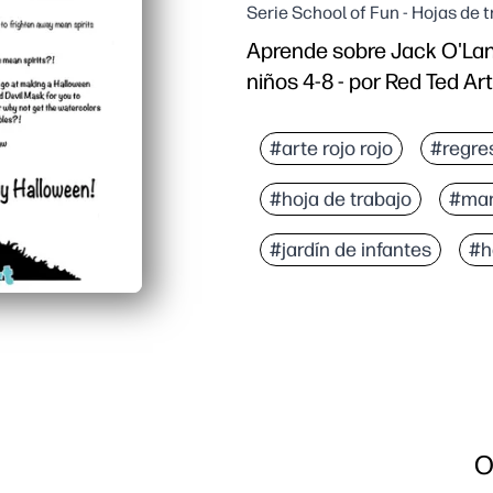
Serie School of Fun - Hojas de 
Aprende sobre Jack O'Lant
niños 4-8 - por Red Ted Art
#arte rojo rojo
#regre
#hoja de trabajo
#man
#jardín de infantes
#h
O