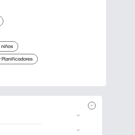
 niños
 Planificadores
ar e imprimir.
aje divertidas,