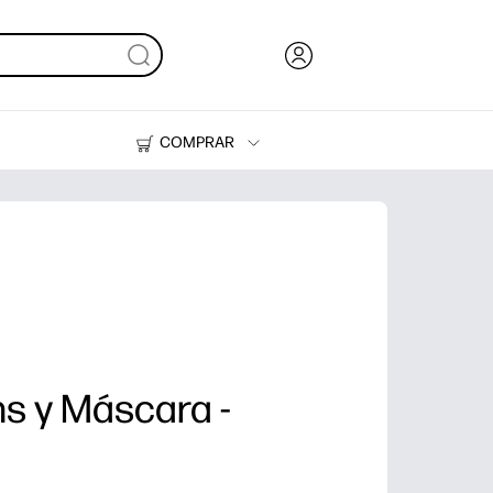
COMPRAR
Tinta, tóner y papel
Impresoras
ns y Máscara -