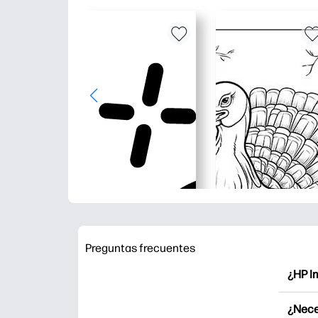
Preguntas frecuentes
¿HP I
HP Pri
¿Nece
Explor