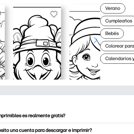
Verano
Cumpleaños
Bebés
Colorear para
Calendarios y
mprimibles es realmente gratis?
ntables ofrece más de 2.500 imprimibles gratuitos para descarg
sito una cuenta para descargar e imprimir?
a páginas para colorear populares, hojas de trabajo de aprendiz