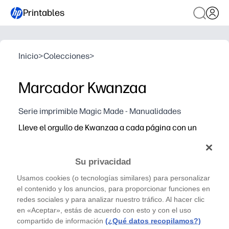
Printables
Inicio
>
Colecciones
>
Marcador Kwanzaa
Serie imprimible Magic Made - Manualidades
Lleve el orgullo de Kwanzaa a cada página con un
marcador colorido y listo para imprimir que puede
tener a mano en minutos.
Su privacidad
Por qué funciona:
Conveniencia sin preparación: simplemente imprima en pa
Usamos cookies (o tecnologías similares) para personalizar
el contenido y los anuncios, para proporcionar funciones en
Invinga a los niños con colores y patrones Kwanzaa aud
redes sociales y para analizar nuestro tráfico. Al hacer clic
Apoya los hábitos de lectura al dar a los niños un porta
en «Aceptar», estás de acuerdo con esto y con el uso
Perfecto para el hogar, el salón de clases o la bibliotec
compartido de información
(¿Qué datos recopilamos?)