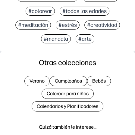
#colorear
#todas las edades
#meditación
#estrés
#creatividad
#mandala
#arte
Otras colecciones
Verano
Cumpleaños
Bebés
Colorear para niños
Calendarios y Planificadores
Quizá también le interese…