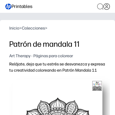
Printables
Inicio
>
Colecciones
>
Patrón de mandala 11
Art Therapy - Páginas para colorear
Relájate, deja que tu estrés se desvanezca y expresa
tu creatividad coloreando en Patrón Mandala 11
Por qué funciona:
Print-and-Go: cero preparación para padres y maestro
El intrincado diseño de mandala aumenta el enfoque y 
Construye control de motores finos, elección de color 
Se adapta a aulas, rincones de consejería, después de l