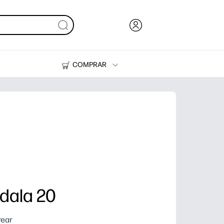
COMPRAR
Tinta, tóner y papel
Impresoras
dala 20
rear