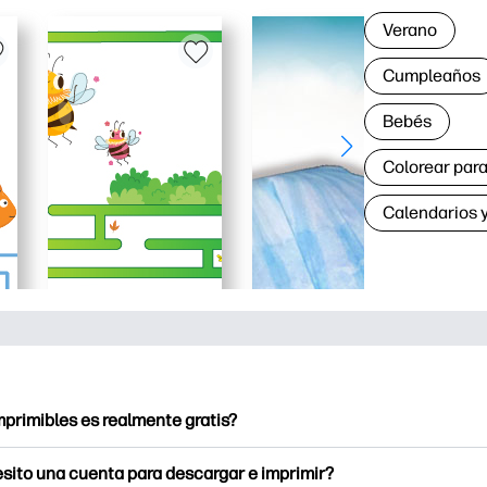
Verano
Cumpleaños
Bebés
Colorear para
Calendarios y
mprimibles es realmente gratis?
ntables ofrece más de 2.500 imprimibles gratuitos para descarg
sito una cuenta para descargar e imprimir?
a páginas para colorear populares, hojas de trabajo de aprendiz