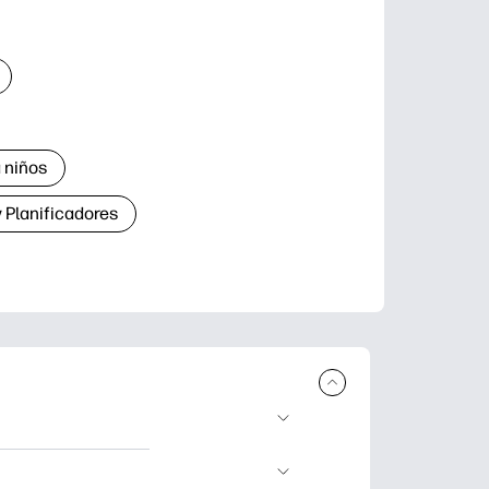
 niños
 Planificadores
ar e imprimir.
aje divertidas,