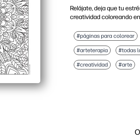
Relájate, deja que tu estr
creatividad coloreando e
Por qué funciona:
Diseño para imprimir y l
#páginas para colorear
Atención plena incorpor
#arteterapia
#todas 
Uso versátil: perfecto 
Desarrollo de habilidades
#creatividad
#arte
O