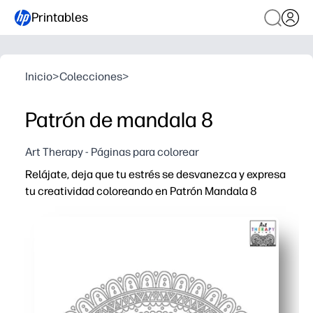
Printables
Inicio
>
Colecciones
>
Patrón de mandala 8
Art Therapy - Páginas para colorear
Relájate, deja que tu estrés se desvanezca y expresa
tu creatividad coloreando en Patrón Mandala 8
Por qué funciona:
Obtienes una actividad sin preparación, impresión y uso
Aumenta el enfoque, la paciencia y las habilidades moto
Usted elige sus herramientas - crayones, marcadores o l
Puede imprimir tantos como necesite para terminadores t