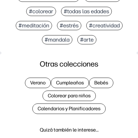
#colorear
#todas las edades
#meditación
#estrés
#creatividad
#mandala
#arte
Otras colecciones
Verano
Cumpleaños
Bebés
Colorear para niños
Calendarios y Planificadores
Quizá también le interese…