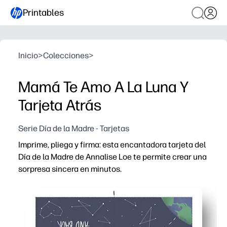
Printables
Inicio
>
Colecciones
>
Mamá Te Amo A La Luna Y
Tarjeta Atrás
Serie Día de la Madre - Tarjetas
Imprime, pliega y firma: esta encantadora tarjeta del
Día de la Madre de Annalise Loe te permite crear una
sorpresa sincera en minutos.
Por qué funciona:
Comodidad sin preparación: descargue, imprima y pliegu
Hermoso arte: un diseño digno de una boutique que se 
Apto para niños: fácil de personalizar para los niños en